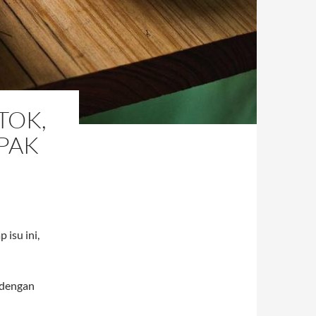
TOK,
MPAK
isu ini,
 dengan