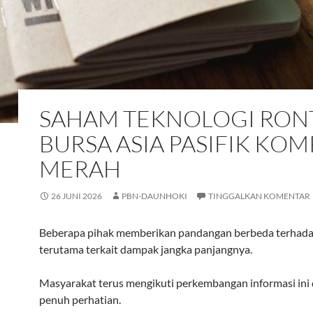
SAHAM TEKNOLOGI RON
BURSA ASIA PASIFIK KO
MERAH
26 JUNI 2026
PBN-DAUNHOKI
TINGGALKAN KOMENTAR
Beberapa pihak memberikan pandangan berbeda terhadap 
terutama terkait dampak jangka panjangnya.
Masyarakat terus mengikuti perkembangan informasi ini
penuh perhatian.