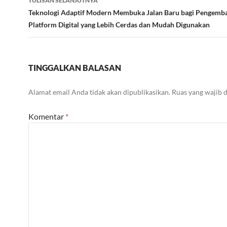
TULISAN SELANJUTNYA
Teknologi Adaptif Modern Membuka Jalan Baru bagi Pengemb
Platform Digital yang Lebih Cerdas dan Mudah Digunakan
TINGGALKAN BALASAN
Alamat email Anda tidak akan dipublikasikan.
Ruas yang wajib 
Komentar
*