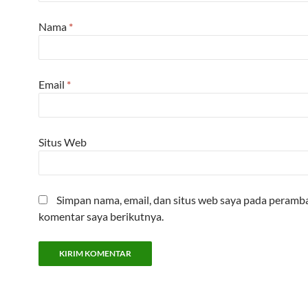
Nama
*
Email
*
Situs Web
Simpan nama, email, dan situs web saya pada peramba
komentar saya berikutnya.