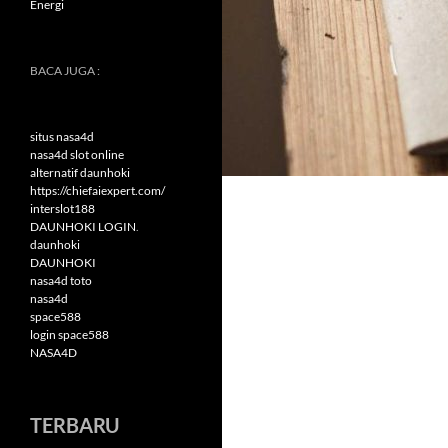
Energi
BACA JUGA :
situs nasa4d
nasa4d slot online
alternatif daunhoki
https://chiefaiexpert.com/
interslot188
DAUNHOKI LOGIN
.
daunhoki
DAUNHOKI
nasa4d toto
nasa4d
space588
login space588
NASA4D
TERBARU