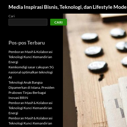
Cari
Media Inspirasi Bisnis, Teknologi, dan Lifestyle Mod
Langsung
Cari
CARI
ke
isi
Pos-pos Terbaru
Pemboran Masif & Kolaborasi
Teknologi Kunci Kemandirian
Energi
Kemkomdigi sasar cakupan 5G
nasional optimalkan teknologi
AI
Teknologi Anak Bangsa
Dipamerkan di Istana, Presiden
Prabowo Tinjau Berbagai
Inovasi BRIN
Pemboran Masif & Kolaborasi
Teknologi Kunci Kemandirian
Energi
Pemboran Masif & Kolaborasi
Teknologi Kunci Kemandirian