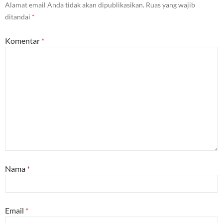
Alamat email Anda tidak akan dipublikasikan.
Ruas yang wajib
ditandai
*
Komentar
*
Nama
*
Email
*