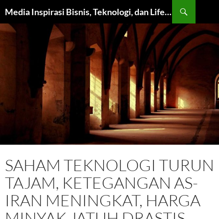
Langsung
Cari
Media Inspirasi Bisnis, Teknologi, dan Lifestyle Modern
ke
isi
SAHAM TEKNOLOGI TURUN
TAJAM, KETEGANGAN AS-
IRAN MENINGKAT, HARGA
MINYAK JATUH DRASTIS.