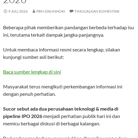
9 JULI 2026
PBN-DAUNHOKI
TINGGALKAN KOMENTAR
Beberapa pihak memberikan pandangan berbeda terhadap isu
ini, terutama terkait dampak jangka panjangnya.
Untuk membaca informasi resmi secara lengkap, silakan
kunjungi sumber asli berikut:
Baca sumber lengkap di sini
Masyarakat terus mengikuti perkembangan informasi ini
dengan penuh perhatian.
Sucor sebut ada dua perusahaan teknologi & media di
pipeline IPO 2026
menjadi perhatian publik hari ini dan
memicu berbagai diskusi di berbagai kalangan.