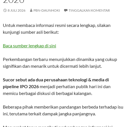
8 JULI 2026
PBN-DAUNHOKI
TINGGALKAN KOMENTAR
Untuk membaca informasi resmi secara lengkap, silakan
kunjungi sumber asli berikut:
Baca sumber lengkap di sini
Perkembangan terbaru menunjukkan dinamika yang cukup
signifikan dan menarik untuk dicermati lebih lanjut.
Sucor sebut ada dua perusahaan teknologi & media di
pipeline IPO 2026
menjadi perhatian publik hari ini dan
memicu berbagai diskusi di berbagai kalangan.
Beberapa pihak memberikan pandangan berbeda terhadap isu
ini, terutama terkait dampak jangka panjangnya.