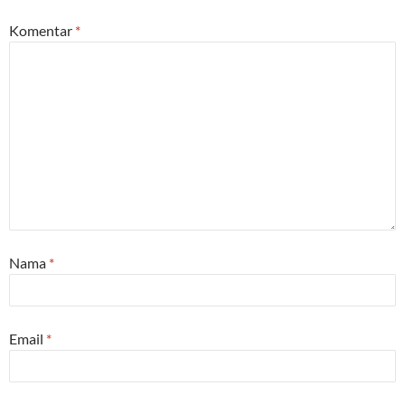
Komentar
*
Nama
*
Email
*