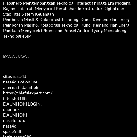
Habanero Mengembangkan Teknologi Interaktif hingga Era Modern,
Kajian Hot Fruit Menyoroti Perubahan Infrastruktur Digital dan
Stabilitas Sistem Keuangan
Pemboran Masif & Kolaborasi Teknologi Kunci Kemandirian Energi
Pemboran Masif & Kolaborasi Teknologi Kunci Kemandirian Energi
Panduan Mengecek iPhone dan Ponsel Android yang Mendukung
Teknologi eSIM
BACA JUGA :
situs nasa4d
nasa4d slot online
alternatif daunhoki
https://chiefaiexpert.com/
interslot188
DAUNHOKI LOGIN
.
daunhoki
DAUNHOKI
nasa4d toto
nasa4d
space588
login space588