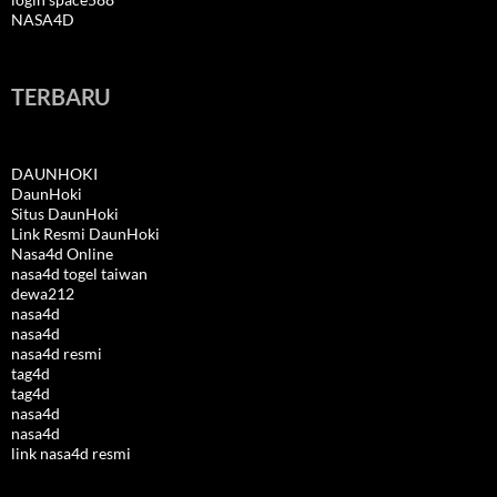
NASA4D
TERBARU
DAUNHOKI
DaunHoki
Situs DaunHoki
Link Resmi DaunHoki
Nasa4d Online
nasa4d togel taiwan
dewa212
nasa4d
nasa4d
nasa4d resmi
tag4d
tag4d
nasa4d
nasa4d
link nasa4d resmi