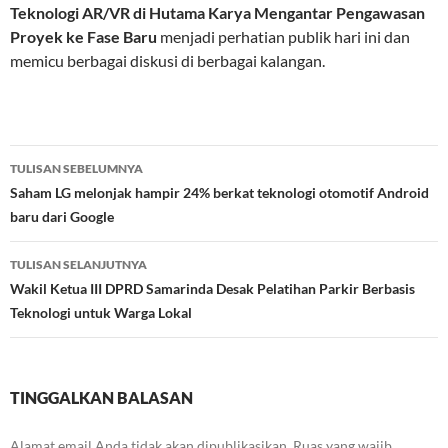
Teknologi AR/VR di Hutama Karya Mengantar Pengawasan
Proyek ke Fase Baru
menjadi perhatian publik hari ini dan
memicu berbagai diskusi di berbagai kalangan.
Navigasi
TULISAN SEBELUMNYA
Tulisan
Saham LG melonjak hampir 24% berkat teknologi otomotif Android
baru dari Google
TULISAN SELANJUTNYA
Wakil Ketua III DPRD Samarinda Desak Pelatihan Parkir Berbasis
Teknologi untuk Warga Lokal
TINGGALKAN BALASAN
Alamat email Anda tidak akan dipublikasikan.
Ruas yang wajib