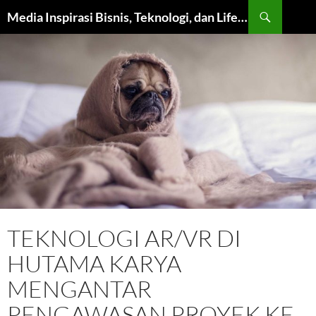
Langsung
Cari
Media Inspirasi Bisnis, Teknologi, dan Lifestyle Modern
ke
isi
TEKNOLOGI AR/VR DI
HUTAMA KARYA
MENGANTAR
PENGAWASAN PROYEK KE