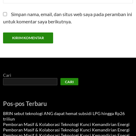
Simpan nama, email, dan situs web saya pada peramban ini
untuk komentar saya berikutnya.
Cari
CARI
Pos-pos Terbaru
BRIN sebut teknologi ANG dapat hemat subsidi LPG hingga Rp26
triliun
Pemboran Masif & Kolaborasi Teknologi Kunci Kemandirian Energi
Pemboran Masif & Kolaborasi Teknologi Kunci Kemandirian Energi
Pemboran Masif & Kolaborasi Teknologi Kunci Kemandirian Energi