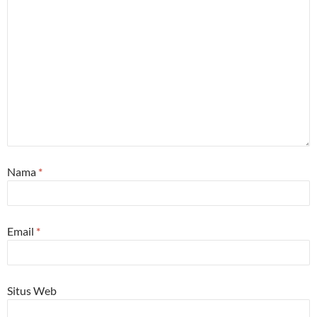
Nama
*
Email
*
Situs Web