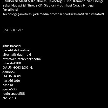
Pemboran Masif & Kolaborasi Teknologi Kunci Kemandirian Energi
Bekal Hadapi El Nino, BRIN Siapkan Modifikasi Cuaca Hingga
Desalinasi
Teknologi gamifikasi jadi media promosi produk kreatif dan wisataRI
BACA JUGA :
situs nasa4d
nasa4d slot online
alternatif daunhoki
https://chiefaiexpert.com/
interslot188
DAUNHOKI LOGIN
.
daunhoki
DAUNHOKI
nasa4d toto
nasa4d
space588
login space588
NASA4D