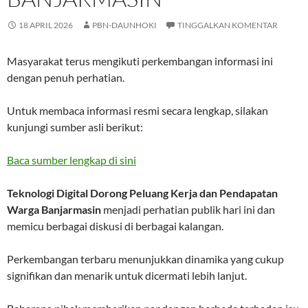
18 APRIL 2026
PBN-DAUNHOKI
TINGGALKAN KOMENTAR
Masyarakat terus mengikuti perkembangan informasi ini
dengan penuh perhatian.
Untuk membaca informasi resmi secara lengkap, silakan
kunjungi sumber asli berikut:
Baca sumber lengkap di sini
Teknologi Digital Dorong Peluang Kerja dan Pendapatan
Warga Banjarmasin
menjadi perhatian publik hari ini dan
memicu berbagai diskusi di berbagai kalangan.
Perkembangan terbaru menunjukkan dinamika yang cukup
signifikan dan menarik untuk dicermati lebih lanjut.