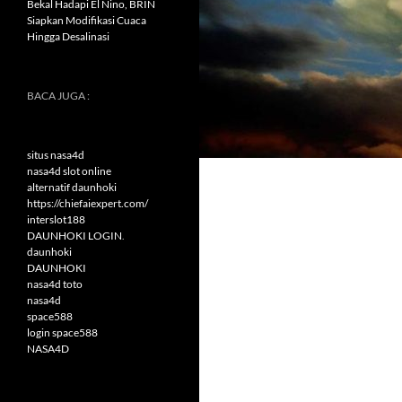
Bekal Hadapi El Nino, BRIN
Siapkan Modifikasi Cuaca
Hingga Desalinasi
BACA JUGA :
situs nasa4d
nasa4d slot online
alternatif daunhoki
https://chiefaiexpert.com/
interslot188
DAUNHOKI LOGIN
.
daunhoki
DAUNHOKI
nasa4d toto
nasa4d
space588
login space588
NASA4D