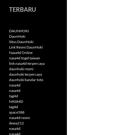
TERBARU
DAUNHOKI
DaunHoki
Situs DaunHoki
Link Resmi DaunHoki
Nasa4d Online
nasa4d togel taiwan
link nasa4d terpercaya
daunhoki resmi
daunhoki terpercaya
daunhoki bandar toto
nasa4d
nasa4d
tag4d
NASA4D
tag4d
space588
nasa4d resmi
dewa212
nasa4d
nasa4d