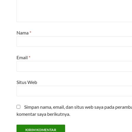
Nama
*
Email
*
Situs Web
Simpan nama, email, dan situs web saya pada peramba
komentar saya berikutnya.