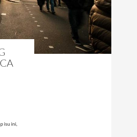
G
CA
isu ini,