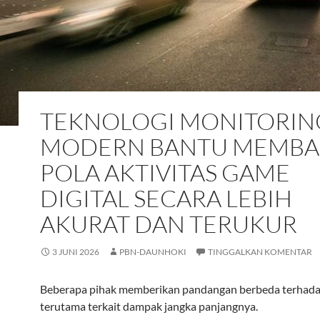
TEKNOLOGI MONITORIN
MODERN BANTU MEMBA
POLA AKTIVITAS GAME
DIGITAL SECARA LEBIH
AKURAT DAN TERUKUR
3 JUNI 2026
PBN-DAUNHOKI
TINGGALKAN KOMENTAR
Beberapa pihak memberikan pandangan berbeda terhadap 
terutama terkait dampak jangka panjangnya.