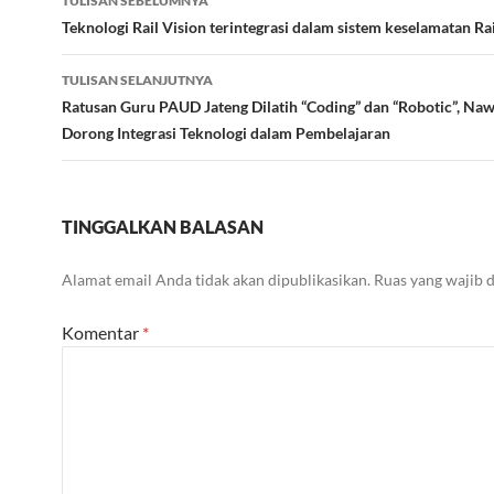
TULISAN SEBELUMNYA
Tulisan
Teknologi Rail Vision terintegrasi dalam sistem keselamatan Ra
TULISAN SELANJUTNYA
Ratusan Guru PAUD Jateng Dilatih “Coding” dan “Robotic”, Naw
Dorong Integrasi Teknologi dalam Pembelajaran
TINGGALKAN BALASAN
Alamat email Anda tidak akan dipublikasikan.
Ruas yang wajib 
Komentar
*