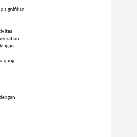
 signifikan
ivitas
perhatian
alangan.
kunjungi
 dengan