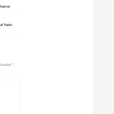
ilserve
al Yasin
ditandai
*