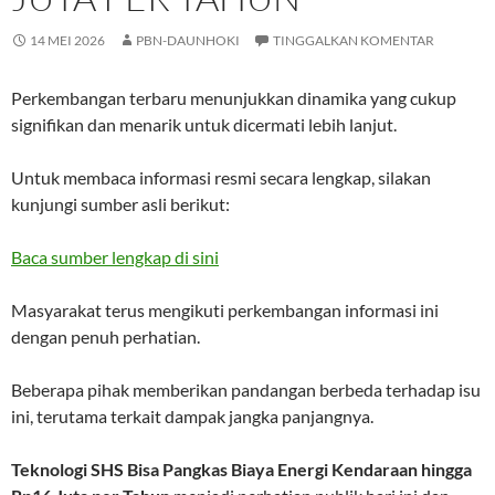
14 MEI 2026
PBN-DAUNHOKI
TINGGALKAN KOMENTAR
Perkembangan terbaru menunjukkan dinamika yang cukup
signifikan dan menarik untuk dicermati lebih lanjut.
Untuk membaca informasi resmi secara lengkap, silakan
kunjungi sumber asli berikut:
Baca sumber lengkap di sini
Masyarakat terus mengikuti perkembangan informasi ini
dengan penuh perhatian.
Beberapa pihak memberikan pandangan berbeda terhadap isu
ini, terutama terkait dampak jangka panjangnya.
​Teknologi SHS Bisa Pangkas Biaya Energi Kendaraan hingga