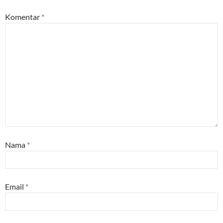
Komentar
*
Nama
*
Email
*