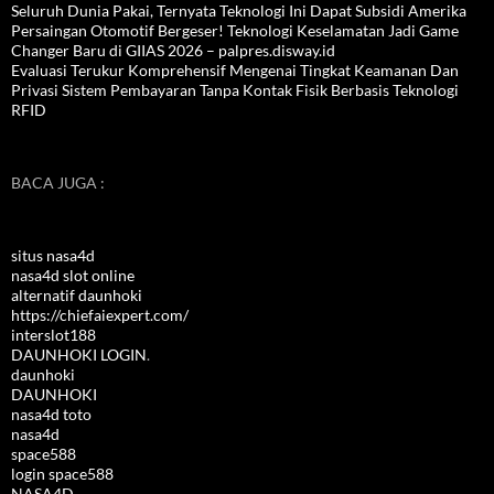
Seluruh Dunia Pakai, Ternyata Teknologi Ini Dapat Subsidi Amerika
Persaingan Otomotif Bergeser! Teknologi Keselamatan Jadi Game
Changer Baru di GIIAS 2026 – palpres.disway.id
Evaluasi Terukur Komprehensif Mengenai Tingkat Keamanan Dan
Privasi Sistem Pembayaran Tanpa Kontak Fisik Berbasis Teknologi
RFID
BACA JUGA :
situs nasa4d
nasa4d slot online
alternatif daunhoki
https://chiefaiexpert.com/
interslot188
DAUNHOKI LOGIN
.
daunhoki
DAUNHOKI
nasa4d toto
nasa4d
space588
login space588
NASA4D