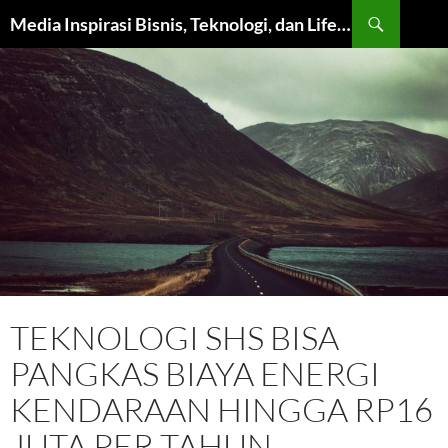
Langsung
Cari
Media Inspirasi Bisnis, Teknologi, dan Lifestyle Modern
ke
isi
​TEKNOLOGI SHS BISA
PANGKAS BIAYA ENERGI
KENDARAAN HINGGA RP16
JUTA PER TAHUN