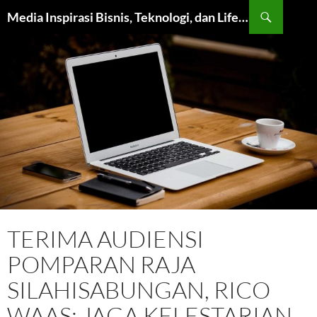
Langsung
Cari
Media Inspirasi Bisnis, Teknologi, dan Lifestyle Modern
ke
isi
TERIMA AUDIENSI
POMPARAN RAJA
SILAHISABUNGAN, RICO
WAAS: JAGA KELESTARIAN