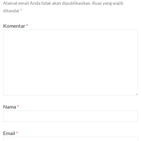
Alamat email Anda tidak akan dipublikasikan.
Ruas yang wajib
ditandai
*
Komentar
*
Nama
*
Email
*