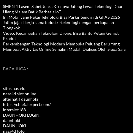
SMPN 1 Lasem Sabet Juara Krenova Jateng Lewat Teknologi Daur
Ulang Malam Batik Berbasis IoT
Ini Mobil yang Pakai Teknologi Bisa Parkir Sendiri di GIIAS 2026
Jatim jajaki kerja sama industri-teknologi dengan perkapalan
Tiongkok
Video: Kecanggihan Teknologi Drone, Bisa Bantu Petani Genjot
Produksi
Perkembangan Teknologi Modern Membuka Peluang Baru Yang
Membuat Aktivitas Online Semakin Mudah Diakses Oleh Siapa Saja
BACA JUGA :
situs nasa4d
nasa4d slot online
alternatif daunhoki
https://chiefaiexpert.com/
interslot188
DAUNHOKI LOGIN
.
daunhoki
DAUNHOKI
nasa4d toto