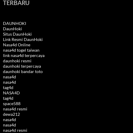
TERBARU
DAUNHOKI
DaunHoki
Situs DaunHoki
Link Resmi DaunHoki
Nasa4d Online
nasa4d togel taiwan
link nasa4d terpercaya
daunhoki resmi
daunhoki terpercaya
daunhoki bandar toto
nasa4d
nasa4d
tag4d
NASA4D
tag4d
space588
nasa4d resmi
dewa212
nasa4d
nasa4d
nasa4d resmi