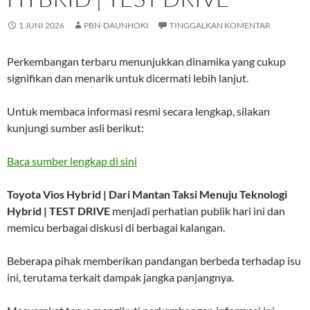
1 JUNI 2026
PBN-DAUNHOKI
TINGGALKAN KOMENTAR
Perkembangan terbaru menunjukkan dinamika yang cukup
signifikan dan menarik untuk dicermati lebih lanjut.
Untuk membaca informasi resmi secara lengkap, silakan
kunjungi sumber asli berikut:
Baca sumber lengkap di sini
Toyota Vios Hybrid | Dari Mantan Taksi Menuju Teknologi
Hybrid | TEST DRIVE
menjadi perhatian publik hari ini dan
memicu berbagai diskusi di berbagai kalangan.
Beberapa pihak memberikan pandangan berbeda terhadap isu
ini, terutama terkait dampak jangka panjangnya.