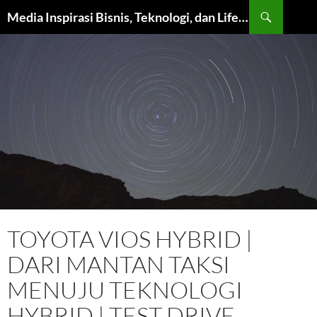
Langsung
Cari
Media Inspirasi Bisnis, Teknologi, dan Lifestyle Modern
ke
isi
TOYOTA VIOS HYBRID |
DARI MANTAN TAKSI
MENUJU TEKNOLOGI
HYBRID | TEST DRIVE