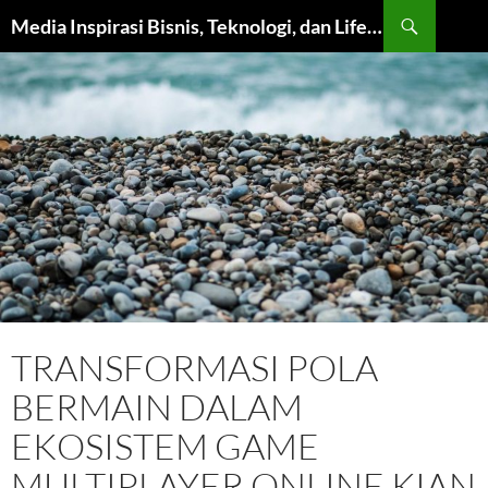
Langsung
Cari
Media Inspirasi Bisnis, Teknologi, dan Lifestyle Modern
ke
isi
TRANSFORMASI POLA
BERMAIN DALAM
EKOSISTEM GAME
MULTIPLAYER ONLINE KIAN