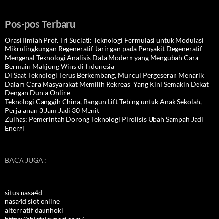
Pos-pos Terbaru
Orasi Ilmiah Prof. Tri Suciati: Teknologi Formulasi untuk Modulasi
Mikrolingkungan Regeneratif Jaringan pada Penyakit Degeneratif
Mengenal Teknologi Analisis Data Modern yang Mengubah Cara
Bermain Mahjong Wins di Indonesia
Di Saat Teknologi Terus Berkembang, Muncul Pergeseran Menarik
Dalam Cara Masyarakat Memilih Rekreasi Yang Kini Semakin Dekat
Dengan Dunia Online
Teknologi Canggih China, Bangun Lift Tebing untuk Anak Sekolah,
Perjalanan 3 Jam Jadi 30 Menit
Zulhas: Pemerintah Dorong Teknologi Pirolisis Ubah Sampah Jadi
Energi
BACA JUGA :
situs nasa4d
nasa4d slot online
alternatif daunhoki
https://chiefaiexpert.com/