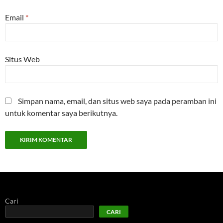
Email
*
Situs Web
Simpan nama, email, dan situs web saya pada peramban ini
untuk komentar saya berikutnya.
Cari
CARI