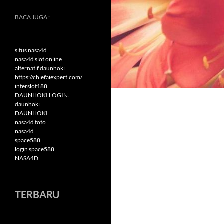
BACA JUGA :
situs nasa4d
nasa4d slot online
alternatif daunhoki
https://chiefaiexpert.com/
interslot188
DAUNHOKI LOGIN
.
daunhoki
DAUNHOKI
nasa4d toto
nasa4d
space588
login space588
NASA4D
TERBARU