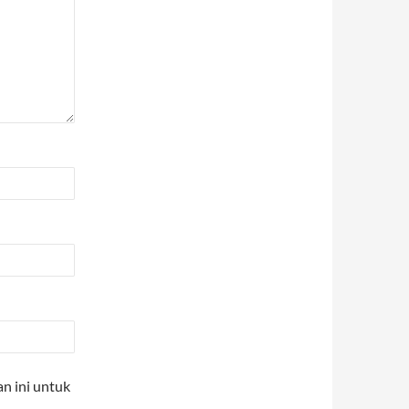
n ini untuk