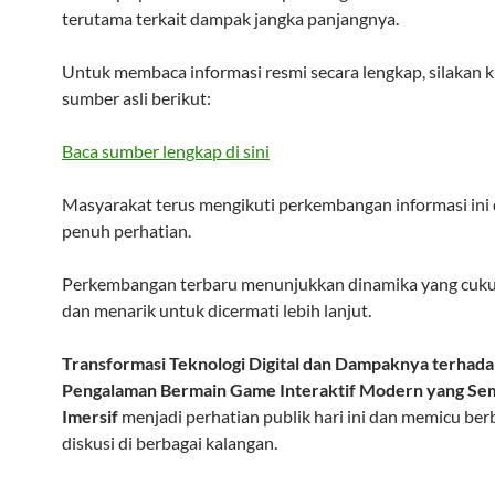
terutama terkait dampak jangka panjangnya.
Untuk membaca informasi resmi secara lengkap, silakan 
sumber asli berikut:
Baca sumber lengkap di sini
Masyarakat terus mengikuti perkembangan informasi ini
penuh perhatian.
Perkembangan terbaru menunjukkan dinamika yang cukup
dan menarik untuk dicermati lebih lanjut.
Transformasi Teknologi Digital dan Dampaknya terhad
Pengalaman Bermain Game Interaktif Modern yang Se
Imersif
menjadi perhatian publik hari ini dan memicu ber
diskusi di berbagai kalangan.