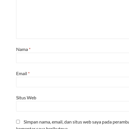
Nama
*
Email
*
Situs Web
Simpan nama, email, dan situs web saya pada peramba
komentar saya berikutnya.