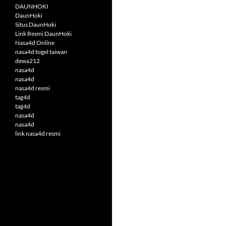
DAUNHOKI
DaunHoki
Situs DaunHoki
Link Resmi DaunHoki
Nasa4d Online
nasa4d togel taiwan
dewa212
nasa4d
nasa4d
nasa4d resmi
tag4d
tag4d
nasa4d
nasa4d
link nasa4d resmi