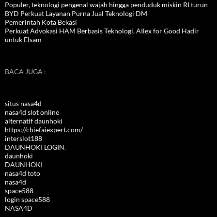
Populer, teknologi pengenal wajah hingga penduduk miskin RI turun
BYD Perkuat Layanan Purna Jual Teknologi DM
Pemerintah Kota Bekasi
Perkuat Advokasi HAM Berbasis Teknologi, AIlex for Good Hadir
untuk Elsam
BACA JUGA :
situs nasa4d
nasa4d slot online
alternatif daunhoki
https://chiefaiexpert.com/
interslot188
DAUNHOKI LOGIN
.
daunhoki
DAUNHOKI
nasa4d toto
nasa4d
space588
login space588
NASA4D