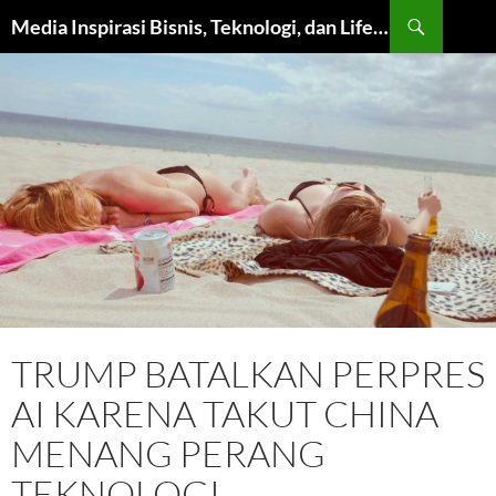
Langsung
Cari
Media Inspirasi Bisnis, Teknologi, dan Lifestyle Modern
ke
isi
TRUMP BATALKAN PERPRES
AI KARENA TAKUT CHINA
MENANG PERANG
TEKNOLOGI