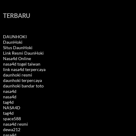
TERBARU
DAUNHOKI
DaunHoki
Situs DaunHoki
Link Resmi DaunHoki
Nasa4d Online
nasa4d togel taiwan
link nasa4d terpercaya
daunhoki resmi
daunhoki terpercaya
daunhoki bandar toto
nasa4d
nasa4d
tag4d
NASA4D
tag4d
space588
nasa4d resmi
dewa212
nasa4d