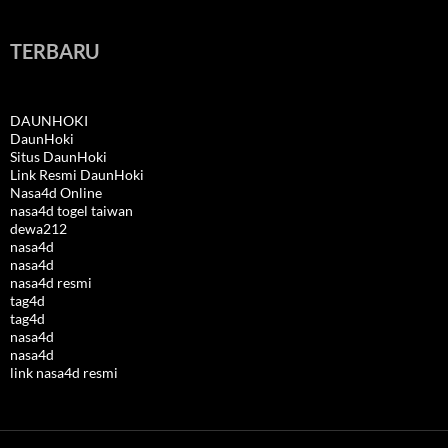
TERBARU
DAUNHOKI
DaunHoki
Situs DaunHoki
Link Resmi DaunHoki
Nasa4d Online
nasa4d togel taiwan
dewa212
nasa4d
nasa4d
nasa4d resmi
tag4d
tag4d
nasa4d
nasa4d
link nasa4d resmi