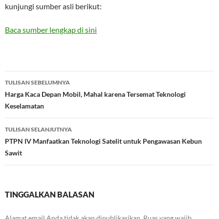
kunjungi sumber asli berikut:
Baca sumber lengkap di sini
Navigasi
TULISAN SEBELUMNYA
Tulisan
Harga Kaca Depan Mobil, Mahal karena Tersemat Teknologi
Keselamatan
TULISAN SELANJUTNYA
PTPN IV Manfaatkan Teknologi Satelit untuk Pengawasan Kebun
Sawit
TINGGALKAN BALASAN
Alamat email Anda tidak akan dipublikasikan.
Ruas yang wajib