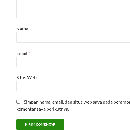
Nama
*
Email
*
Situs Web
Simpan nama, email, dan situs web saya pada peramba
komentar saya berikutnya.