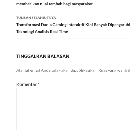
memberikan nilai tambah bagi masyarakat.
TULISAN SELANJUTNYA
Transformasi Dunia Gaming Interaktif Kini Banyak Dipengaruhi
Teknologi Analisis Real-Time
TINGGALKAN BALASAN
Alamat email Anda tidak akan dipublikasikan.
Ruas yang wajib 
Komentar
*