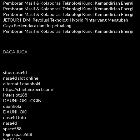
Pemboran Masif & Kolaborasi Teknologi Kunci Kemandirian Energi
Pemboran Masif & Kolaborasi Teknologi Kunci Kemandirian Energi
Pemboran Masif & Kolaborasi Teknologi Kunci Kemandirian Energi
JETOUR i-DM: Revolusi Teknologi Hybrid Pintar yang Mengubah
Gaya Berkendara dan Berpetualang
Pemboran Masif & Kolaborasi Teknologi Kunci Kemandirian Energi
BACA JUGA :
situs nasa4d
nasa4d slot online
alternatif daunhoki
https://chiefaiexpert.com/
interslot188
DAUNHOKI LOGIN
.
daunhoki
DAUNHOKI
nasa4d toto
nasa4d
space588
login space588
NASA4D