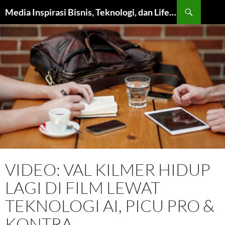
Langsung
Cari
Media Inspirasi Bisnis, Teknologi, dan Lifestyle Modern
ke
isi
VIDEO: VAL KILMER HIDUP
LAGI DI FILM LEWAT
TEKNOLOGI AI, PICU PRO &
KONTRA