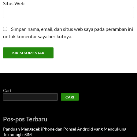
Situs Web
Simpan nama, email, dan situs web saya pada peramban ini
untuk komentar saya berikutnya.
Cari
CARI
Pos-pos Terbaru
Panduan Mengecek iPhone dan Ponsel Android yang Mendukung
Teknologi eSIM