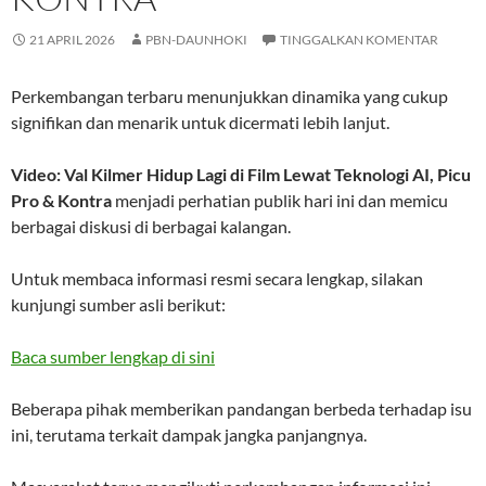
21 APRIL 2026
PBN-DAUNHOKI
TINGGALKAN KOMENTAR
Perkembangan terbaru menunjukkan dinamika yang cukup
signifikan dan menarik untuk dicermati lebih lanjut.
Video: Val Kilmer Hidup Lagi di Film Lewat Teknologi AI, Picu
Pro & Kontra
menjadi perhatian publik hari ini dan memicu
berbagai diskusi di berbagai kalangan.
Untuk membaca informasi resmi secara lengkap, silakan
kunjungi sumber asli berikut:
Baca sumber lengkap di sini
Beberapa pihak memberikan pandangan berbeda terhadap isu
ini, terutama terkait dampak jangka panjangnya.