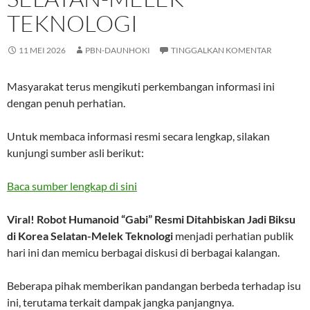
TEKNOLOGI
11 MEI 2026
PBN-DAUNHOKI
TINGGALKAN KOMENTAR
Masyarakat terus mengikuti perkembangan informasi ini
dengan penuh perhatian.
Untuk membaca informasi resmi secara lengkap, silakan
kunjungi sumber asli berikut:
Baca sumber lengkap di sini
Viral! Robot Humanoid “Gabi” Resmi Ditahbiskan Jadi Biksu
di Korea Selatan-Melek Teknologi
menjadi perhatian publik
hari ini dan memicu berbagai diskusi di berbagai kalangan.
Beberapa pihak memberikan pandangan berbeda terhadap isu
ini, terutama terkait dampak jangka panjangnya.