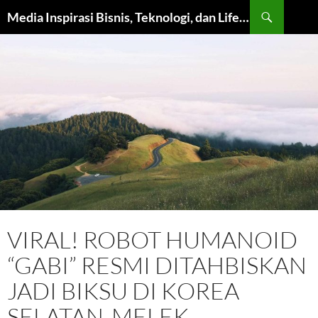
Langsung
Cari
Media Inspirasi Bisnis, Teknologi, dan Lifestyle Modern
ke
isi
VIRAL! ROBOT HUMANOID
“GABI” RESMI DITAHBISKAN
JADI BIKSU DI KOREA
SELATAN-MELEK