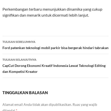
Perkembangan terbaru menunjukkan dinamika yang cukup
signifikan dan menarik untuk dicermati lebih lanjut.
Navigasi
TULISAN SEBELUMNYA
Tulisan
Ford patenkan teknologi mobil parkir bisa bergerak hindari tabrakan
TULISAN SELANJUTNYA
CapCut Dorong Ekonomi Kreatif Indonesia Lewat Teknologi Editing
dan Kompetisi Kreator
TINGGALKAN BALASAN
Alamat email Anda tidak akan dipublikasikan.
Ruas yang wajib
ditandai
*