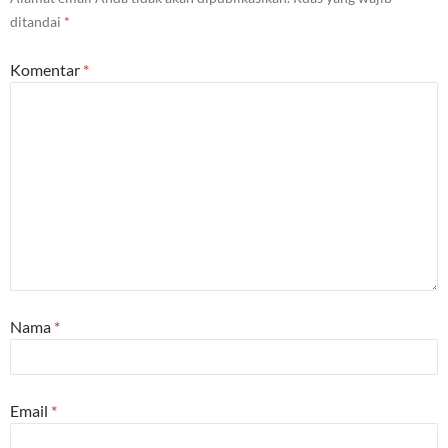
ditandai
*
Komentar
*
Nama
*
Email
*