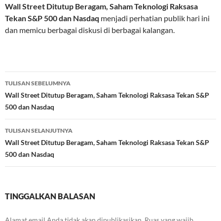
Wall Street Ditutup Beragam, Saham Teknologi Raksasa
Tekan S&P 500 dan Nasdaq
menjadi perhatian publik hari ini
dan memicu berbagai diskusi di berbagai kalangan.
Navigasi
TULISAN SEBELUMNYA
Tulisan
Wall Street Ditutup Beragam, Saham Teknologi Raksasa Tekan S&P
500 dan Nasdaq
TULISAN SELANJUTNYA
Wall Street Ditutup Beragam, Saham Teknologi Raksasa Tekan S&P
500 dan Nasdaq
TINGGALKAN BALASAN
Alamat email Anda tidak akan dipublikasikan.
Ruas yang wajib