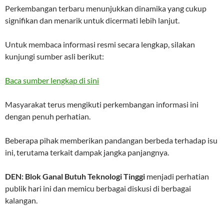
Perkembangan terbaru menunjukkan dinamika yang cukup
signifikan dan menarik untuk dicermati lebih lanjut.
Untuk membaca informasi resmi secara lengkap, silakan
kunjungi sumber asli berikut:
Baca sumber lengkap di sini
Masyarakat terus mengikuti perkembangan informasi ini
dengan penuh perhatian.
Beberapa pihak memberikan pandangan berbeda terhadap isu
ini, terutama terkait dampak jangka panjangnya.
DEN: Blok Ganal Butuh Teknologi Tinggi
menjadi perhatian
publik hari ini dan memicu berbagai diskusi di berbagai
kalangan.