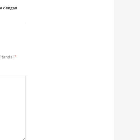
ga dengan
ditandai
*