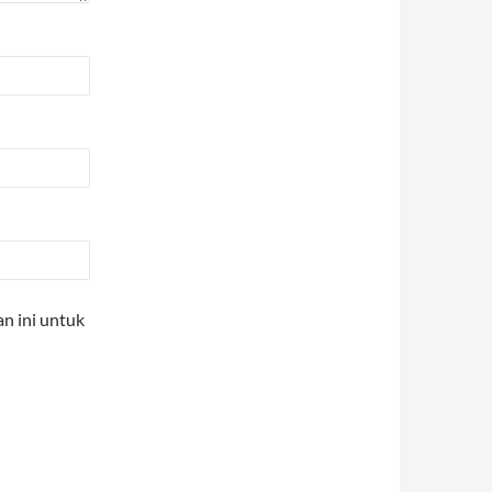
n ini untuk