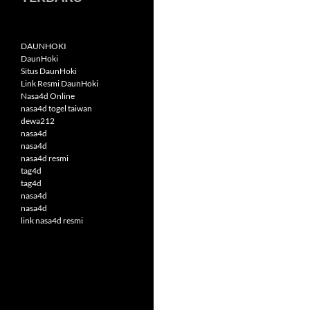
DAUNHOKI
DaunHoki
Situs DaunHoki
Link Resmi DaunHoki
Nasa4d Online
nasa4d togel taiwan
dewa212
nasa4d
nasa4d
nasa4d resmi
tag4d
tag4d
nasa4d
nasa4d
link nasa4d resmi