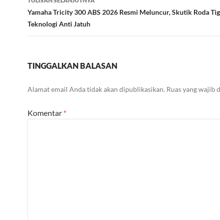
TULISAN SELANJUTNYA
Yamaha Tricity 300 ABS 2026 Resmi Meluncur, Skutik Roda Ti
Teknologi Anti Jatuh
TINGGALKAN BALASAN
Alamat email Anda tidak akan dipublikasikan.
Ruas yang wajib 
Komentar
*