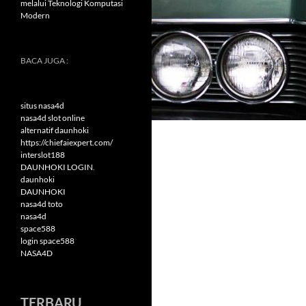
melalui Teknologi Komputasi
Modern
BACA JUGA :
situs nasa4d
nasa4d slot online
alternatif daunhoki
https://chiefaiexpert.com/
interslot188
DAUNHOKI LOGIN
.
daunhoki
DAUNHOKI
nasa4d toto
nasa4d
space588
login space588
NASA4D
TERBARU