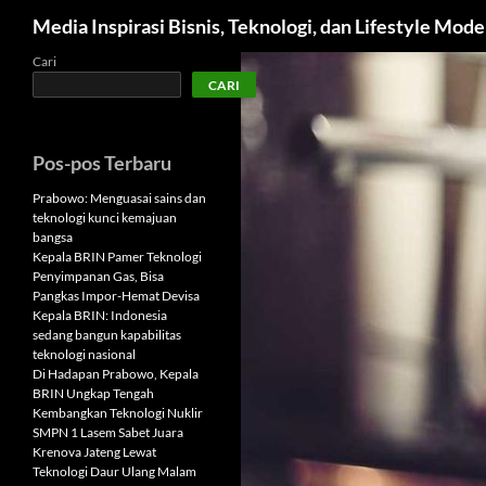
Cari
Media Inspirasi Bisnis, Teknologi, dan Lifestyle Mod
Langsung
Cari
CARI
ke
isi
Pos-pos Terbaru
Prabowo: Menguasai sains dan
teknologi kunci kemajuan
bangsa
Kepala BRIN Pamer Teknologi
Penyimpanan Gas, Bisa
Pangkas Impor-Hemat Devisa
Kepala BRIN: Indonesia
sedang bangun kapabilitas
teknologi nasional
Di Hadapan Prabowo, Kepala
BRIN Ungkap Tengah
Kembangkan Teknologi Nuklir
SMPN 1 Lasem Sabet Juara
Krenova Jateng Lewat
Teknologi Daur Ulang Malam