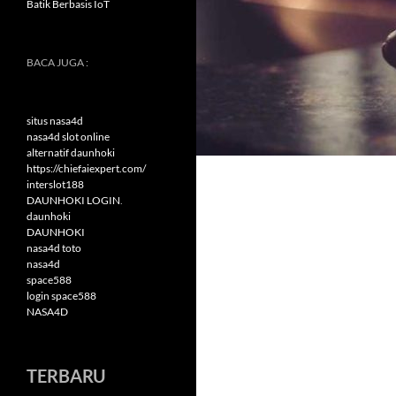
Batik Berbasis IoT
BACA JUGA :
situs nasa4d
nasa4d slot online
alternatif daunhoki
https://chiefaiexpert.com/
interslot188
DAUNHOKI LOGIN
.
daunhoki
DAUNHOKI
nasa4d toto
nasa4d
space588
login space588
NASA4D
TERBARU