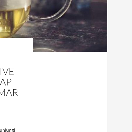
IVE
TAP
EMAR
kunjungi