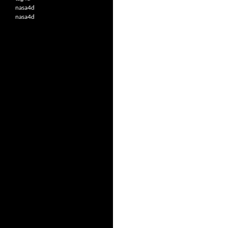
nasa4d
nasa4d