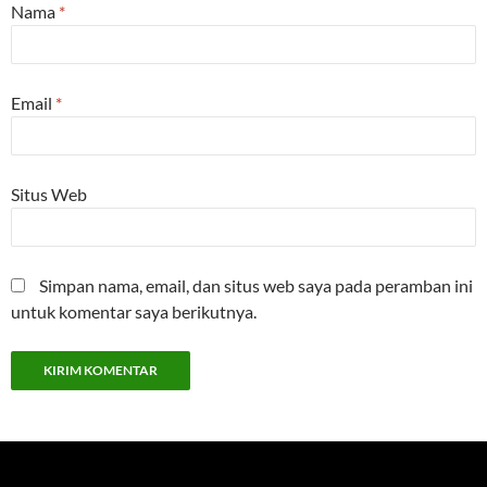
Nama
*
Email
*
Situs Web
Simpan nama, email, dan situs web saya pada peramban ini
untuk komentar saya berikutnya.