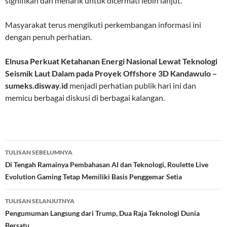
signifikan dan menarik untuk dicermati lebih lanjut.
Masyarakat terus mengikuti perkembangan informasi ini
dengan penuh perhatian.
Elnusa Perkuat Ketahanan Energi Nasional Lewat Teknologi
Seismik Laut Dalam pada Proyek Offshore 3D Kandawulo –
sumeks.disway.id
menjadi perhatian publik hari ini dan
memicu berbagai diskusi di berbagai kalangan.
Navigasi
TULISAN SEBELUMNYA
Tulisan
Di Tengah Ramainya Pembahasan AI dan Teknologi, Roulette Live
Evolution Gaming Tetap Memiliki Basis Penggemar Setia
TULISAN SELANJUTNYA
Pengumuman Langsung dari Trump, Dua Raja Teknologi Dunia
Bersatu